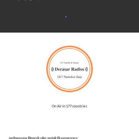
On Air in 177 countries
णमोकारस्स णिव्वओ लोए समंतो विअप्पइज्जउ