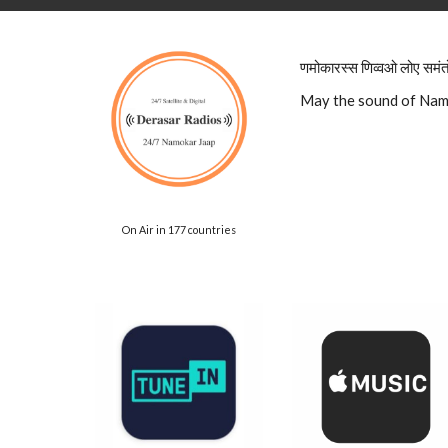
णमोकारस्स णिव्वओ लोए समंत
May the sound of Namo
On Air in 177 countries