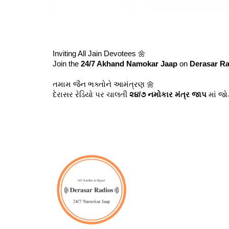
Inviting All Jain Devotees 🌼
Join the
24/7 Akhand Namokar Jaap
on
Derasar Ra
તમામ જૈન ભક્તોને આમંત્રણ 🌼
દેરાસર રેડિયો પર ચાલતી
૨૪/૭ નમોકાર મંત્ર જાપ
માં જો